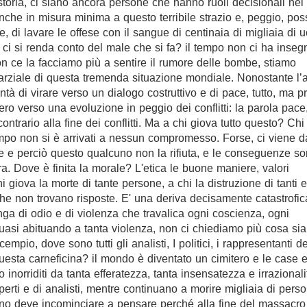
a storia, ci siano ancora persone che hanno ruoli decisionali ne
che in misura minima a questo terribile strazio e, peggio, po
, di lavare le offese con il sangue di centinaia di migliaia di u
ci si renda conto del male che si fa? il tempo non ci ha inseg
n ce la facciamo più a sentire il rumore delle bombe, stiamo
rziale di questa tremenda situazione mondiale. Nonostante l’
tà di virare verso un dialogo costruttivo e di pace, tutto, ma p
ro verso una evoluzione in peggio dei conflitti: la parola pace
trario alla fine dei conflitti. Ma a chi giova tutto questo? Chi 
empo non si è arrivati a nessun compromesso. Forse, ci viene d
e e perciò questo qualcuno non la rifiuta, e le conseguenze s
a. Dove è finita la morale? L'etica le buone maniere, valori
 giova la morte di tante persone, a chi la distruzione di tanti ed
 non trovano risposte. E' una deriva decisamente catastrofic
nga di odio e di violenza che travalica ogni coscienza, ogni
uasi abituando a tanta violenza, non ci chiediamo più cosa sia
mpio, dove sono tutti gli analisti, I politici, i rappresentanti de
uesta carneficina? il mondo è diventato un cimitero e le case e
inorriditi da tanta efferatezza, tanta insensatezza e irrazionali
perti e di analisti, mentre continuano a morire migliaia di person
uno deve incominciare a pensare perché alla fine del massacr