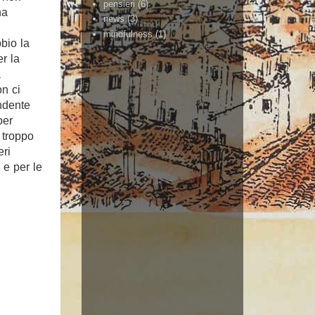
pensieri
(6)
na
news
(3)
mindfulness
(1)
bio la
r la
a
on ci
endente
per
e troppo
eri
 e per le