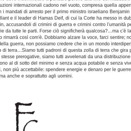
ituzioni internazionali cadono nel vuoto, compresa quella appe
i mandati di arresto per il primo ministro israeliano Benjamin
llant e il leader di Hamas Deif, di cui la Corte ha messo in dub
, accusandoli di crimini di guerra e crimini contro l'umanità pe
e da tutte le parti. Forse ciò significherà qualcosa?…ma c'è l
 rimarrà così com'è. Dobbiamo alzare la voce, farci sentire; n
nori della guerra, non possiamo credere che in un mondo interdip
 di terra…Siamo tutti padroni di questa zolla di terra che gira 
i le stesse prerogative, siamo tutti avvelenati da una distribuzion
ono al di sotto del minimo e senza acqua potabile e senza viv
mai, non più accettabile: spendere energie e denaro per le guerre
ma anche e soprattutto agli uomini.