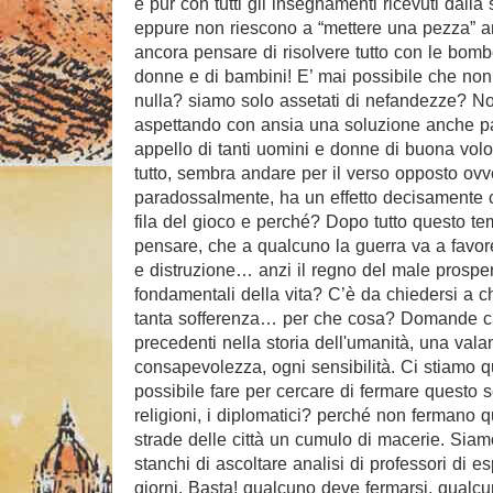
e pur con tutti gli insegnamenti ricevuti dall
eppure non riescono a “mettere una pezza” an
ancora pensare di risolvere tutto con le bombe
donne e di bambini! E’ mai possibile che non 
nulla? siamo solo assetati di nefandezze? No
aspettando con ansia una soluzione anche pa
appello di tanti uomini e donne di buona volon
tutto, sembra andare per il verso opposto ovve
paradossalmente, ha un effetto decisamente con
fila del gioco e perché? Dopo tutto questo t
pensare, che a qualcuno la guerra va a favor
e distruzione… anzi il regno del male prosper
fondamentali della vita? C’è da chiedersi a chi
tanta sofferenza… per che cosa? Domande che
precedenti nella storia dell'umanità, una vala
consapevolezza, ogni sensibilità. Ci stiamo q
possibile fare per cercare di fermare questo sce
religioni, i diplomatici? perché non fermano q
strade delle città un cumulo di macerie. Siamo 
stanchi di ascoltare analisi di professori di es
giorni. Basta! qualcuno deve fermarsi, qualc