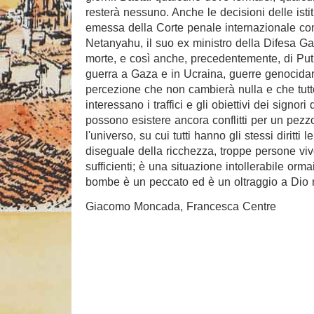
resterà nessuno. Anche le decisioni delle ist
emessa della Corte penale internazionale con 
Netanyahu, il suo ex ministro della Difesa Ga
morte, e così anche, precedentemente, di Putin
guerra a Gaza e in Ucraina, guerre genocidari
percezione che non cambierà nulla e che tutto
interessano i traffici e gli obiettivi dei sig
possono esistere ancora conflitti per un pezzo
l'universo, su cui tutti hanno gli stessi diritt
diseguale della ricchezza, troppe persone viv
sufficienti; è una situazione intollerabile or
bombe è un peccato ed è un oltraggio a Dio 
Giacomo Moncada, Francesca Centre