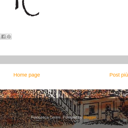
Home page
Post pi
Francesca Centre. Powered by
Blogger
.