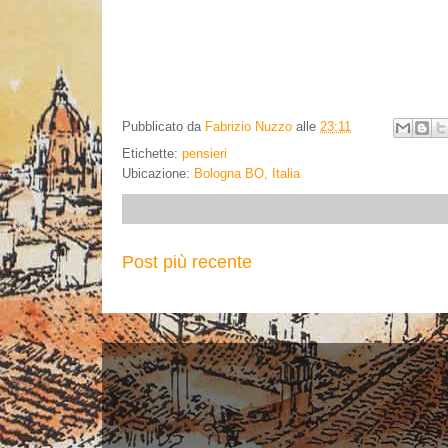
Pubblicato da
Fabrizio Nuzzo
alle
23:11
Etichette:
pensieri
Ubicazione:
Bologna BO, Italia
Post più recente