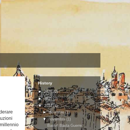
History
►
2026
(2)
►
2025
(3)
▼
2024
(4)
iderare
►
dicembre
(1)
luzioni
▼
novembre
(1)
millennio
Basta! Basta Guerre