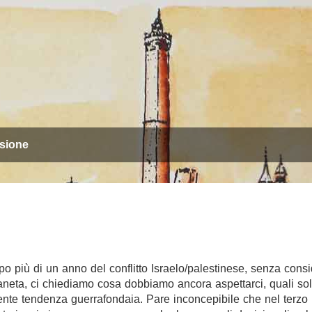
sione
opo più di un anno del conflitto Israelo/palestinese, senza cons
 il pianeta, ci chiediamo cosa dobbiamo ancora aspettarci, quali so
lente tendenza guerrafondaia. Pare inconcepibile che nel terzo 