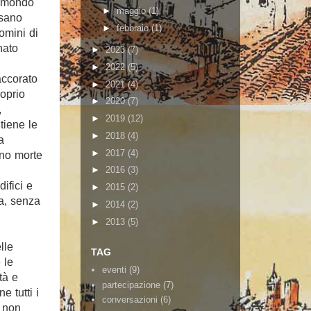
l mondo
►
maggio
(1)
ssano
►
febbraio
(1)
omini di
nato
►
2023
(7)
►
2022
(5)
accorato
►
2021
(4)
roprio
►
2020
(7)
,
►
2019
(12)
tiene le
►
2018
(4)
a
►
2017
(4)
ono morte
►
2016
(3)
ifici e
►
2015
(2)
a, senza
►
2014
(2)
►
2013
(5)
lle
TAG
 le
eventi
(9)
tà e
partecipazione
(7)
e tutti i
conversazioni
(6)
o non